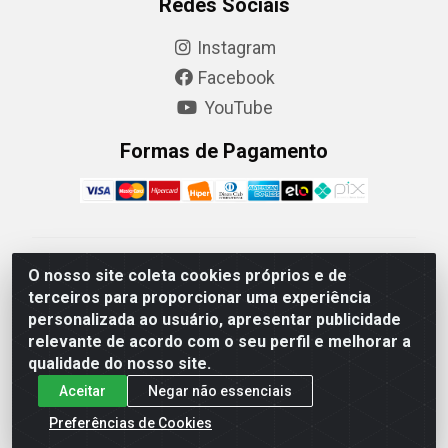
Redes Sociais
Instagram
Facebook
YouTube
Formas de Pagamento
Camaquã Distribuidora Ltda - Avenida Conego Luiz W
O nosso site coleta cookies próprios e de
Hanquet, 1001 - Parque Residencial do Arroio Duro,
terceiros para proporcionar uma experiência
Camaquã/RS - CEP 96.789-102 - CNPJ
personalizada ao usuário, apresentar publicidade
07.061.124/0001-26
relevante de acordo com o seu perfil e melhorar a
qualidade do nosso site.
Aceitar
Negar não essenciais
Preferências de Cookies