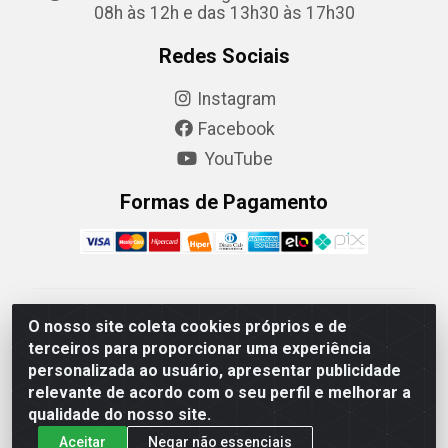
08h às 12h e das 13h30 às 17h30
Redes Sociais
Instagram
Facebook
YouTube
Formas de Pagamento
Camaquã Distribuidora Ltda - Avenida Conego Luiz W
O nosso site coleta cookies próprios e de
Hanquet, 1001 - Parque Residencial do Arroio Duro,
terceiros para proporcionar uma experiência
Camaquã/RS - CEP 96.789-102 - CNPJ
personalizada ao usuário, apresentar publicidade
07.061.124/0001-26
relevante de acordo com o seu perfil e melhorar a
qualidade do nosso site.
Aceitar
Negar não essenciais