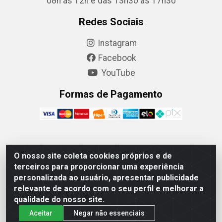
08h às 12h e das 13h30 às 17h30
Redes Sociais
Instagram
Facebook
YouTube
Formas de Pagamento
Camaquã Distribuidora Ltda - Avenida Conego Luiz W
O nosso site coleta cookies próprios e de
Hanquet, 1001 - Parque Residencial do Arroio Duro,
terceiros para proporcionar uma experiência
Camaquã/RS - CEP 96.789-102 - CNPJ
personalizada ao usuário, apresentar publicidade
07.061.124/0001-26
relevante de acordo com o seu perfil e melhorar a
qualidade do nosso site.
Aceitar
Negar não essenciais