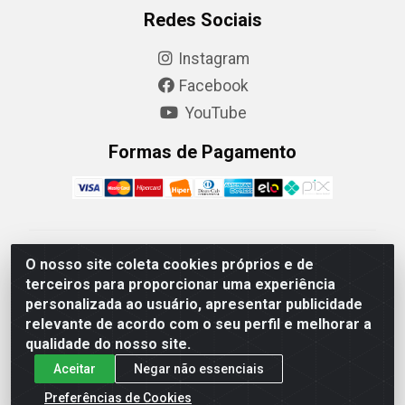
Redes Sociais
Instagram
Facebook
YouTube
Formas de Pagamento
Camaquã Distribuidora Ltda - Avenida Conego Luiz W
O nosso site coleta cookies próprios e de
Hanquet, 1001 - Parque Residencial do Arroio Duro,
terceiros para proporcionar uma experiência
Camaquã/RS - CEP 96.789-102 - CNPJ
personalizada ao usuário, apresentar publicidade
07.061.124/0001-26
relevante de acordo com o seu perfil e melhorar a
qualidade do nosso site.
Aceitar
Negar não essenciais
Preferências de Cookies