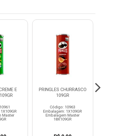
CREME E
PRINGLES CHURRASCO
PRINGLES CHE
109GR
109GR
105GR
 10961
Código: 10963
Código: 11
 1X109GR
Embalagem: 1X109GR
Embalagem: 1
 Master
Embalagem Master
Embalagem M
9GR
18X109GR
18X105G