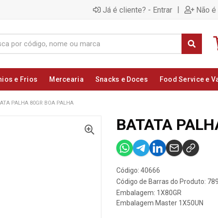
|
Já é cliente? - Entrar
Não é 
nios e Frios
Mercearia
Snacks e Doces
Food Service e V
ATA PALHA 80GR BOA PALHA
BATATA PALH
Código: 40666
Código de Barras do Produto: 7
Embalagem: 1X80GR
Embalagem Master 1X50UN