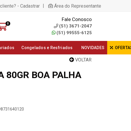
|
cliente? - Cadastrar
Área do Representante
Fale Conosco
0
(51) 3671-2047
(51) 99555-6125
ariados
Congelados e Resfriados
NOVIDADES
OFERTA
VOLTAR
A 80GR BOA PALHA
898731640120