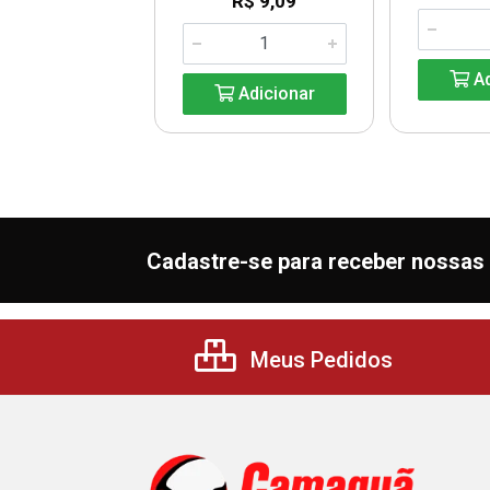
R$ 9,09
R$ 9,09
Ad
Adicionar
Adicionar
Cadastre-se para receber nossas 
Meus Pedidos