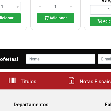
R$ 9
icionar
Adicionar
Adic
ofertas!
Títulos
Notas Fiscais
Departamentos
Fa