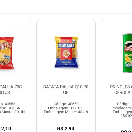
 PALHA 70G
BATATA PALHA Q10 70
PRINGLES 
GITUS
GR
CEBOLA 
o: 40882
Código: 40650
Código:
em: 1X70GR
Embalagem: 1X70GR
Embalagem:
 Master 30 UN
Embalagem Master 40 UN
Embalagem
18X10
 2,10
R$ 2,93