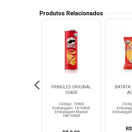
Produtos Relacionados
ES CHED BACON
PRINGLES ORIGINAL
BATATA
105GR
104GR
A
digo: 11228
Código: 10960
Códig
agem: 1X105GR
Embalagem: 1X104GR
Embalag
lagem Master
Embalagem Master
Embalagem
18X105GR
18X104GR
R$