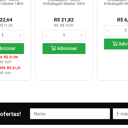
 Master 14KG
Embalagem Master 12KG
Embalagem Ma
 22,64
R$ 21,82
R$ 6
R$ 11,32
KG: R$ 10,91
Adic
icionar
Adicionar
24: R$ 21,94
R$ 10,97
999: R$ 21,21
R$ 10,61
ofertas!