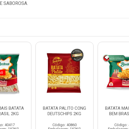
 E SABOROSA.
ÃO
MAIS BATATA
BATATA PALITO CONG
BATATA MAI
RASIL 2KG
DEUTSCHIPS 2KG
BEM BRAS
o: 40417
Código: 40860
Código:
gem: 1X2KG
Embalagem: 1X2KG
Embalagem: