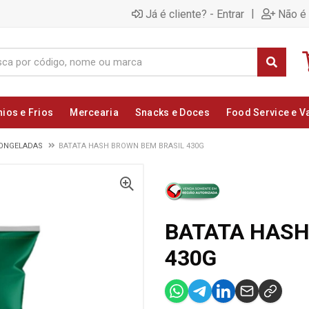
|
Já é cliente? - Entrar
Não é 
nios e Frios
Mercearia
Snacks e Doces
Food Service e V
CONGELADAS
BATATA HASH BROWN BEM BRASIL 430G
BATATA HASH
430G