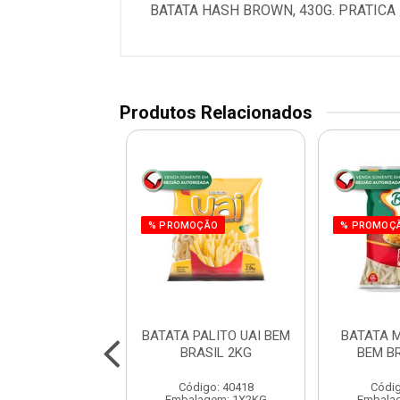
BATATA HASH BROWN, 430G. PRATICA
Produtos Relacionados
% PROMOÇÃO
% PROMOÇ
A CRINKLE BEM
BATATA PALITO UAI BEM
BATATA 
SIL 1,05KG
BRASIL 2KG
BEM B
digo: 40474
Código: 40418
Códig
agem: 1X1,05KG
Embalagem: 1X2KG
Embala