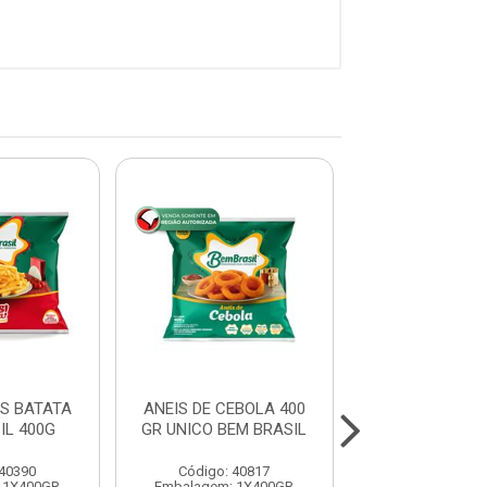
S BATATA
ANEIS DE CEBOLA 400
BATATA CRINK
IL 400G
GR UNICO BEM BRASIL
BRASIL 1,
 40390
Código: 40817
Código: 40
 1X400GR
Embalagem: 1X400GR
Embalagem: 1X