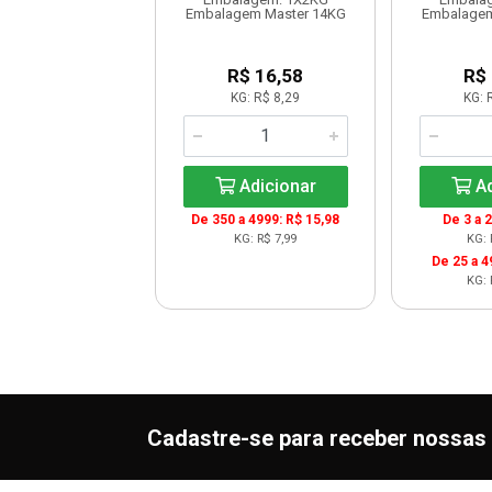
m Master 12,6 KG
Embalagem Master 14KG
Embalagem
R$ 17,83
R$ 16,58
R$
G: R$ 16,98
KG: R$ 8,29
KG: 
Adicionar
Adicionar
Ad
De 350 a 4999: R$ 15,98
De 3 a 
KG: R$ 7,99
KG: 
De 25 a 4
KG: 
Cadastre-se para receber nossas 