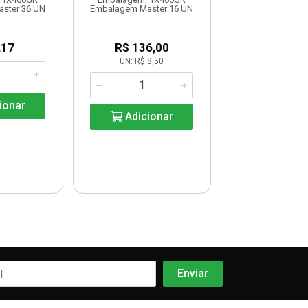
ster 36 UN
Embalagem Master 16 UN
Embalagem Master
,17
R$ 136,00
R$ 17,8
UN: R$ 8,50
KG: R$ 16,
ionar
Adicionar
Adicio