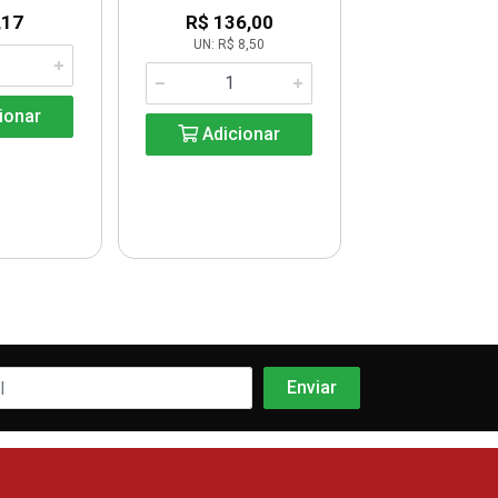
,17
R$ 136,00
R$ 17,8
UN: R$ 8,50
KG: R$ 16,
ionar
Adicionar
Adicio