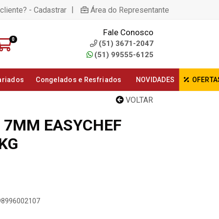
|
cliente? - Cadastrar
Área do Representante
Fale Conosco
0
(51) 3671-2047
(51) 99555-6125
ariados
Congelados e Resfriados
NOVIDADES
OFERTA
VOLTAR
G 7MM EASYCHEF
2KG
898996002107