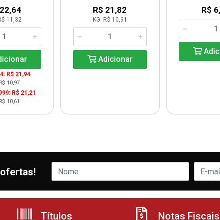
 22,64
R$ 21,82
R$ 6
R$ 11,32
KG: R$ 10,91
Adic
icionar
Adicionar
24: R$ 21,94
R$ 10,97
999: R$ 21,21
R$ 10,61
ofertas!
Títulos
Notas Fiscais