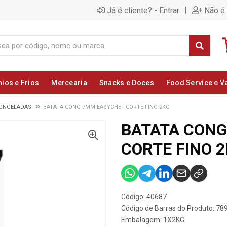
|
Já é cliente? - Entrar
Não é 
nios e Frios
Mercearia
Snacks e Doces
Food Service e V
CONGELADAS
BATATA CONG 7MM EASYCHEF CORTE FINO 2KG
BATATA CON
CORTE FINO 
Código: 40687
Código de Barras do Produto: 7
Embalagem: 1X2KG