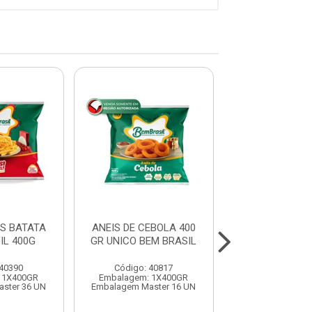
S BATATA
ANEIS DE CEBOLA 400
BATATA CRINK
IL 400G
GR UNICO BEM BRASIL
BRASIL 1,
 40390
Código: 40817
Código: 40
 1X400GR
Embalagem: 1X400GR
Embalagem: 1X
ster 36 UN
Embalagem Master 16 UN
Embalagem Master