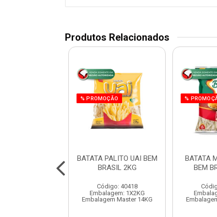
Produtos Relacionados
% PROMOÇÃO
% PROMOÇ
A CRINKLE BEM
BATATA PALITO UAI BEM
BATATA 
SIL 1,05KG
BRASIL 2KG
BEM B
digo: 40474
Código: 40418
Códig
agem: 1X1,05KG
Embalagem: 1X2KG
Embala
m Master 12,6 KG
Embalagem Master 14KG
Embalagem