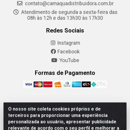
contato@camaquadistribuidora.com.br
Atendimento de segunda a sexta-feira das
08h às 12h e das 13h30 às 17h30
Redes Sociais
Instagram
Facebook
YouTube
Formas de Pagamento
Camaquã Distribuidora Ltda - Avenida Conego Luiz W
O nosso site coleta cookies próprios e de
Hanquet, 1001 - Parque Residencial do Arroio Duro,
terceiros para proporcionar uma experiência
Camaquã/RS - CEP 96.789-102 - CNPJ
personalizada ao usuário, apresentar publicidade
07.061.124/0001-26
relevante de acordo com o seu perfil e melhorar a