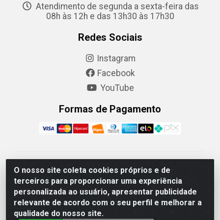
Atendimento de segunda a sexta-feira das
08h às 12h e das 13h30 às 17h30
Redes Sociais
Instagram
Facebook
YouTube
Formas de Pagamento
Camaquã Distribuidora Ltda - Avenida Conego Luiz W
O nosso site coleta cookies próprios e de
Hanquet, 1001 - Parque Residencial do Arroio Duro,
terceiros para proporcionar uma experiência
Camaquã/RS - CEP 96.789-102 - CNPJ
personalizada ao usuário, apresentar publicidade
07.061.124/0001-26
relevante de acordo com o seu perfil e melhorar a
qualidade do nosso site.