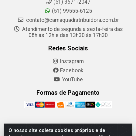
(51) 3671-2047
(51) 99555-6125
contato@camaquadistribuidora.com.br
Atendimento de segunda a sexta-feira das
08h às 12h e das 13h30 às 17h30
Redes Sociais
Instagram
Facebook
YouTube
Formas de Pagamento
Camaquã Distribuidora Ltda - Avenida Conego Luiz W
O nosso site coleta cookies próprios e de
Hanquet, 1001 - Parque Residencial do Arroio Duro,