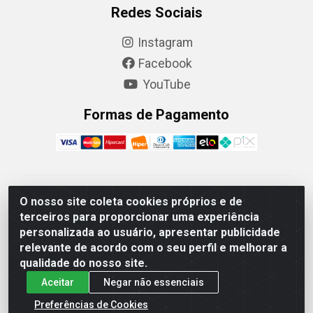
Redes Sociais
Instagram
Facebook
YouTube
Formas de Pagamento
Camaquã Distribuidora Ltda - Avenida Conego Luiz W
O nosso site coleta cookies próprios e de
Hanquet, 1001 - Parque Residencial do Arroio Duro,
terceiros para proporcionar uma experiência
Camaquã/RS - CEP 96.789-102 - CNPJ
personalizada ao usuário, apresentar publicidade
07.061.124/0001-26
relevante de acordo com o seu perfil e melhorar a
qualidade do nosso site.
Aceitar
Negar não essenciais
Preferências de Cookies