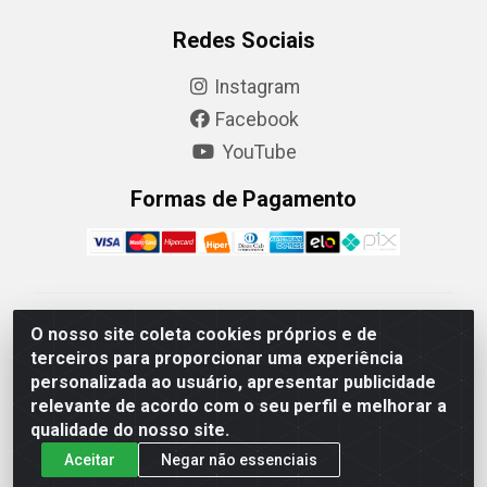
Redes Sociais
Instagram
Facebook
YouTube
Formas de Pagamento
Camaquã Distribuidora Ltda - Avenida Conego Luiz W
O nosso site coleta cookies próprios e de
Hanquet, 1001 - Parque Residencial do Arroio Duro,
terceiros para proporcionar uma experiência
Camaquã/RS - CEP 96.789-102 - CNPJ
personalizada ao usuário, apresentar publicidade
07.061.124/0001-26
relevante de acordo com o seu perfil e melhorar a
qualidade do nosso site.
Aceitar
Negar não essenciais