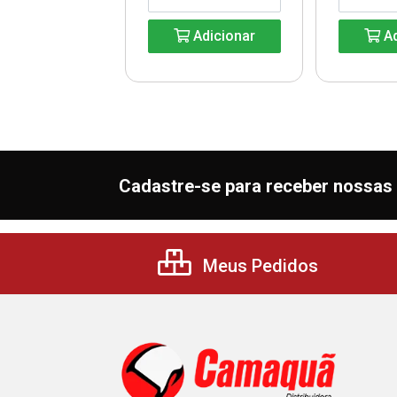
Adicionar
Ad
Adicionar
Cadastre-se para receber nossas 
Meus Pedidos