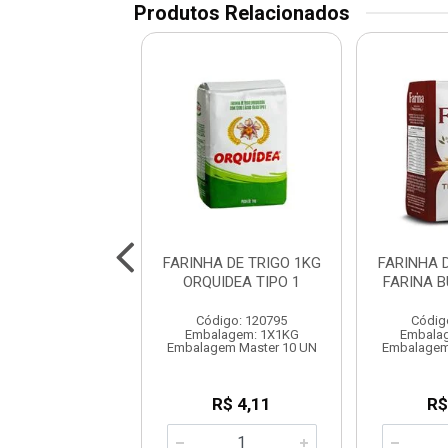
Produtos Relacionados
A DE ROSCA 5KG
FARINHA DE TRIGO 1KG
FARINHA 
ORQUIDEA
ORQUIDEA TIPO 1
FARINA B
digo: 120796
Código: 120795
Códig
lagem: 1X5KG
Embalagem: 1X1KG
Embala
gem Master 5KG
Embalagem Master 10 UN
Embalagem
R$ 58,65
R$ 4,11
R$
G: R$ 11,73