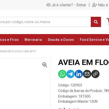
|
Já é cliente? - Entrar
Não é 
nios e Frios
Mercearia
Snacks e Doces
Food Service e V
AVEIA EM FLOCOS 150G APTI
AVEIA EM FLO
Código: 120953
Código de Barras do Produto: 7
Embalagem: 1X150G
Embalagem Master 12UN