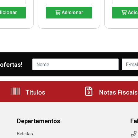
icionar
Adicionar
Adic
ofertas!
Títulos
Notas Fiscais
Departamentos
Fa
Bebidas