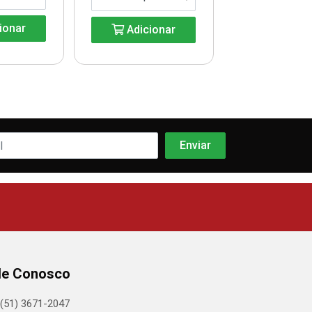
ionar
Adicionar
Adicio
le Conosco
(51) 3671-2047