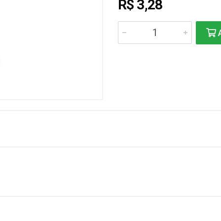
R$ 3,28
A