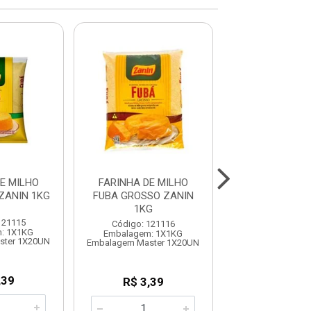
E MILHO
FARINHA DE MILHO
FARINHA DE RO
ZANIN 1KG
FUBA GROSSO ZANIN
ORQUIDE
1KG
121115
Código: 120
Código: 121116
: 1X1KG
Embalagem: 
Embalagem: 1X1KG
ster 1X20UN
Embalagem Mas
Embalagem Master 1X20UN
,39
R$ 58,6
R$ 3,39
KG: R$ 11,