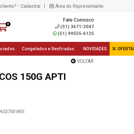
|
cliente? - Cadastrar
Área do Representante
Fale Conosco
0
(51) 3671-2047
(51) 99555-6125
ariados
Congelados e Resfriados
NOVIDADES
OFERTA
VOLTAR
COS 150G APTI
896327501855