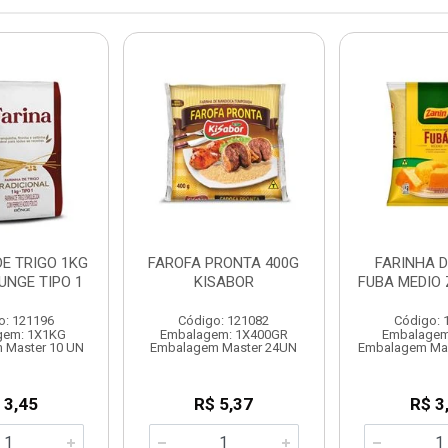
DE TRIGO 1KG
FAROFA PRONTA 400G
FARINHA D
UNGE TIPO 1
KISABOR
FUBA MEDIO 
o: 121196
Código: 121082
Código: 
gem: 1X1KG
Embalagem: 1X400GR
Embalagem
 Master 10 UN
Embalagem Master 24UN
Embalagem Ma
 3,45
R$ 5,37
R$ 3