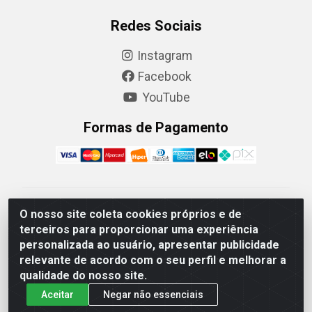
Redes Sociais
Instagram
Facebook
YouTube
Formas de Pagamento
Camaquã Distribuidora Ltda - Avenida Conego Luiz W
O nosso site coleta cookies próprios e de
Hanquet, 1001 - Parque Residencial do Arroio Duro,
terceiros para proporcionar uma experiência
Camaquã/RS - CEP 96.789-102 - CNPJ
personalizada ao usuário, apresentar publicidade
07.061.124/0001-26
relevante de acordo com o seu perfil e melhorar a
qualidade do nosso site.
Aceitar
Negar não essenciais