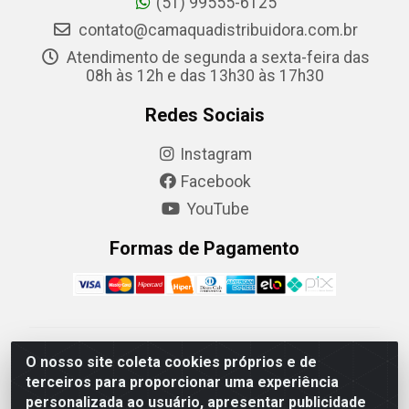
(51) 99555-6125
contato@camaquadistribuidora.com.br
Atendimento de segunda a sexta-feira das
08h às 12h e das 13h30 às 17h30
Redes Sociais
Instagram
Facebook
YouTube
Formas de Pagamento
Camaquã Distribuidora Ltda - Avenida Conego Luiz W
O nosso site coleta cookies próprios e de
Hanquet, 1001 - Parque Residencial do Arroio Duro,
terceiros para proporcionar uma experiência
Camaquã/RS - CEP 96.789-102 - CNPJ
personalizada ao usuário, apresentar publicidade