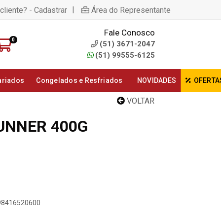
|
cliente? - Cadastrar
Área do Representante
Fale Conosco
0
(51) 3671-2047
(51) 99555-6125
ariados
Congelados e Resfriados
NOVIDADES
OFERTA
VOLTAR
UNNER 400G
898416520600