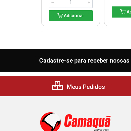
Ad
Adicionar
Adicionar
Cadastre-se para receber nossas 
Meus Pedidos