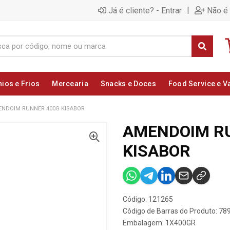
|
Já é cliente? - Entrar
Não é 
nios e Frios
Mercearia
Snacks e Doces
Food Service e V
NDOIM RUNNER 400G KISABOR
AMENDOIM R
KISABOR
Código: 121265
Código de Barras do Produto: 7
Embalagem: 1X400GR