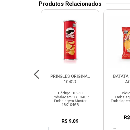
Produtos Relacionados
ES CHED BACON
PRINGLES ORIGINAL
BATATA
105GR
104GR
A
digo: 11228
Código: 10960
Códig
agem: 1X105GR
Embalagem: 1X104GR
Embalag
lagem Master
Embalagem Master
Embalagem
18X105GR
18X104GR
R$
R$ 9,09
R$ 9,09