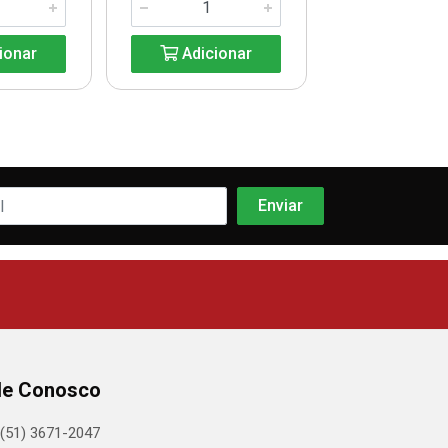
ionar
Adicionar
Adicio
le Conosco
(51) 3671-2047