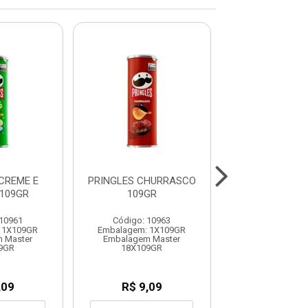
CREME E
PRINGLES CHURRASCO
PRINGLES CHE
109GR
109GR
105GR
 10961
Código: 10963
Código: 11
 1X109GR
Embalagem: 1X109GR
Embalagem: 1
 Master
Embalagem Master
Embalagem M
9GR
18X109GR
18X105G
,09
R$ 9,09
R$ 9,0