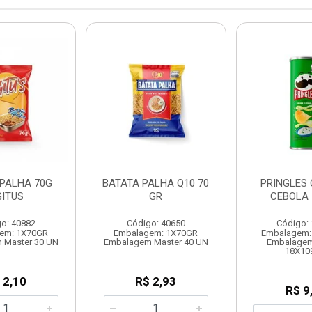
 PALHA 70G
BATATA PALHA Q10 70
PRINGLES 
GITUS
GR
CEBOLA 
o: 40882
Código: 40650
Código:
em: 1X70GR
Embalagem: 1X70GR
Embalagem:
 Master 30 UN
Embalagem Master 40 UN
Embalagem
18X10
 2,10
R$ 2,93
R$ 9