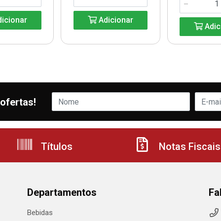
icionar
Adicionar
Adic
ofertas!
Títulos
Notas Fiscais
Departamentos
Fa
Bebidas