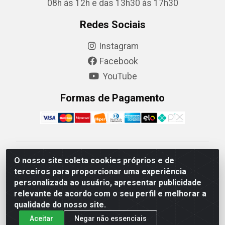
08h às 12h e das 13h30 às 17h30
Redes Sociais
Instagram
Facebook
YouTube
Formas de Pagamento
Camaquã Distribuidora Ltda - Avenida Conego Luiz W
O nosso site coleta cookies próprios e de
Hanquet, 1001 - Parque Residencial do Arroio Duro,
terceiros para proporcionar uma experiência
Camaquã/RS - CEP 96.789-102 - CNPJ
personalizada ao usuário, apresentar publicidade
07.061.124/0001-26
relevante de acordo com o seu perfil e melhorar a
qualidade do nosso site.
Aceitar
Negar não essenciais