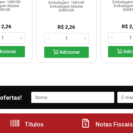
em: 1X81GR
Embalagem
Embalagem: 1X81GR
gem Master
Embalagem
Embalagem Master
X81GR
36X8
36X81GR
 2,26
R$ 2
R$ 2,26
icionar
Adic
Adicionar
ofertas!
Títulos
Notas Fiscais