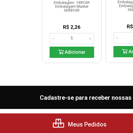
agem: 1X370GR
Embalag
Embalagem: 1X81GR
lagem Master
Embala
Embalagem Master
20X370GR
36
36X81GR
R$ 7,20
R$
R$ 2,26
Adicionar
Ad
Adicionar
Cadastre-se para receber nossas 
Meus Pedidos