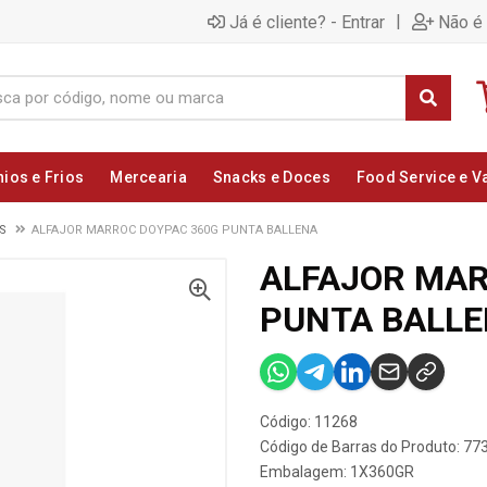
|
Já é cliente? - Entrar
Não é 
nios e Frios
Mercearia
Snacks e Doces
Food Service e V
S
ALFAJOR MARROC DOYPAC 360G PUNTA BALLENA
ALFAJOR MAR
PUNTA BALL
Código: 11268
Código de Barras do Produto: 7
Embalagem: 1X360GR