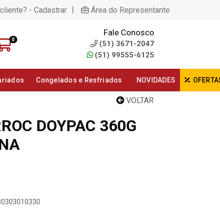
|
cliente? - Cadastrar
Área do Representante
Fale Conosco
0
(51) 3671-2047
(51) 99555-6125
ariados
Congelados e Resfriados
NOVIDADES
OFERTA
VOLTAR
ROC DOYPAC 360G
ENA
730303010330