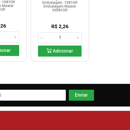
: 1X81GR
Embalagem: 1
Embalagem: 1X81GR
 Master
Embalagem M
Embalagem Master
1GR
20X370G
36X81GR
,26
R$ 7,2
R$ 2,26
ionar
Adicio
Adicionar