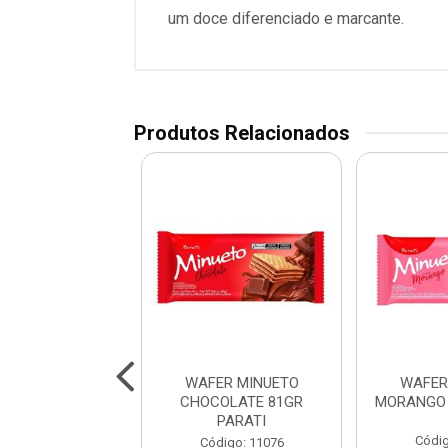
um doce diferenciado e marcante.
Produtos Relacionados
TO MARIA 370GR
WAFER MINUETO
WAFER
PARATI
CHOCOLATE 81GR
MORANGO 
PARATI
digo: 10930
Códig
Código: 11076