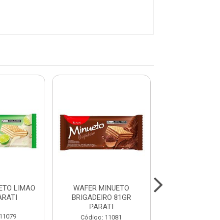
ETO LIMAO
WAFER MINUETO
BISCOITO MARI
ARATI
BRIGADEIRO 81GR
PARATI
PARATI
 11079
Código: 10
Código: 11081