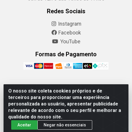
Redes Sociais
Instagram
Facebook
YouTube
Formas de Pagamento
Camaquã Distribuidora Ltda - Avenida Conego Luiz W
O nosso site coleta cookies próprios e de
Hanquet, 1001 - Parque Residencial do Arroio Duro,
terceiros para proporcionar uma experiência
Camaquã/RS - CEP 96.789-102 - CNPJ
personalizada ao usuário, apresentar publicidade
07.061.124/0001-26
relevante de acordo com o seu perfil e melhorar a
qualidade do nosso site.
Aceitar
Negar não essenciais