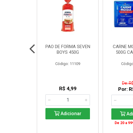
INTEGRAL
PAO DE FORMA SEVEN
CARNE M
NJUBA 1L
BOYS 450G
500G C
: 140336
Código: 11109
Código
 Esgotado
De: R
R$ 4,99
Por: R
ise-me
Adicionar
Adi
De 20 a 99