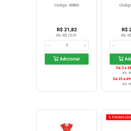
o: 30263
Código: 40860
Código
 Esgotado
R$ 21,82
R$ 
KG: R$ 10,91
KG: R
ise-me
Adicionar
Adi
De 3 a 24
KG: R
De 25 a 49
KG: R
% PROMOÇÃ