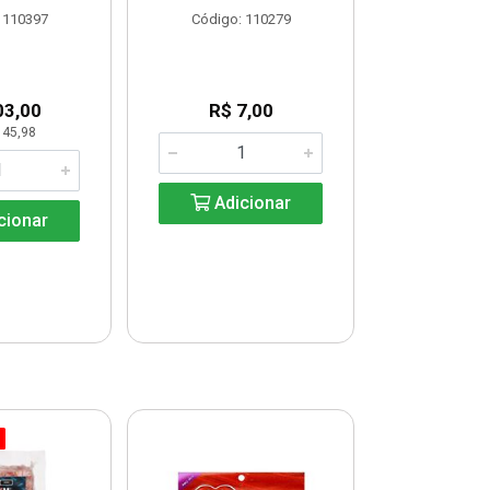
 110397
Código: 110279
Código:
03,00
R$ 7,00
R$ 33
 45,98
KG: R$ 
Adicionar
cionar
Adic
% PROMOÇÃO