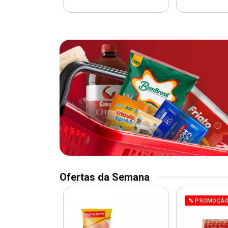
Ofertas da Semana
O
% PROMOÇÃ