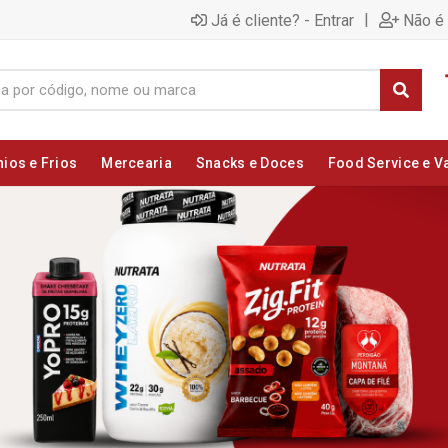
|
Já é cliente? - Entrar
Não é 
nios e Frios
Mercearia
Snacks e Doces
Food Service e V