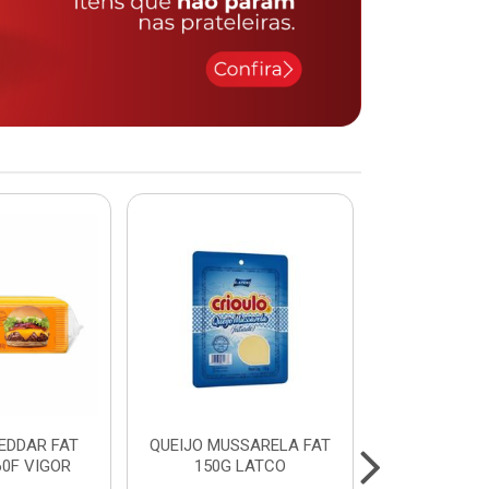
EDDAR FAT
QUEIJO MUSSARELA FAT
FILE DE PE
60F VIGOR
150G LATCO
PEITO)S/OS
cx c/ apr