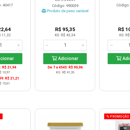
: 40417
Código:
Código: 990039
Produto de peso variável
22,64
R$ 95,35
R$ 1
$ 11,32
KG: R$ 43,34
KG: R$
cionar
Adicionar
Adi
: R$ 21,94
De 7 a 4545: R$ 90,96
$ 10,97
KG: R$ 41,35
99: R$ 21,21
$ 10,61
O
% PROMOÇÃO