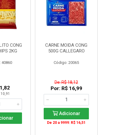
LITO CONG
CARNE MOIDA CONG
FILE DE PE
IPS 2KG
500G CALLEGARO
PEITO)S/OS
cx c/ apr
: 40860
Código: 20065
Código:
De: R$ 18,12
1,82
R$ 33
Por: R$ 16,99
 10,91
KG: R$ 
Adicionar
cionar
Adic
De 20 a 9999: R$ 16,51