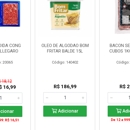
OIDA CONG
OLEO DE ALGODAO BOM
BACON SE
ALLEGARO
FRITAR BALDE 15L
CUBOS 1K
: 20065
Código: 140402
Código:
$ 18,12
R$ 186,99
R$ 2
$ 16,99
Adicionar
Adi
cionar
De 12 a 999
99: R$ 16,51