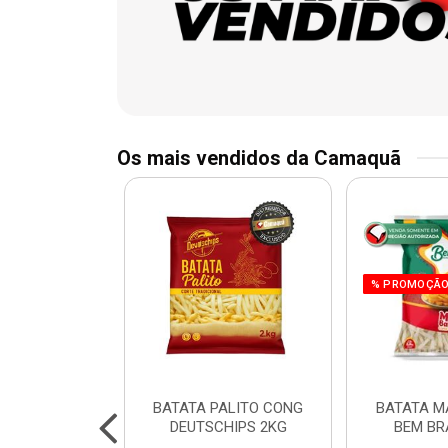
Os mais vendidos da Camaquã
% PROMOÇÃ
 CHURRASCO
BATATA PALITO CONG
BATATA M
N 800G
DEUTSCHIPS 2KG
BEM BR