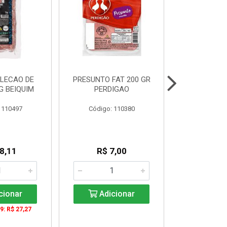
LECAO DE
PRESUNTO FAT 200 GR
SALSICHA
G BEIQUIM
PERDIGAO
11CM 2,8 K
 110497
Código: 110380
Código:
8,11
R$ 7,00
R$ 2
KG: R$ 
cionar
Adicionar
Adic
9: R$ 27,27
De 4 a 3571
KG: R$