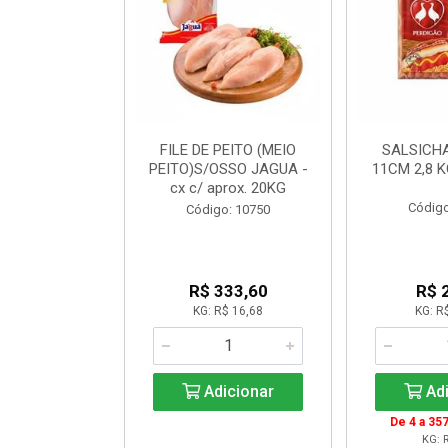
OIDA CONG
FILE DE PEITO (MEIO
SALSICH
ALLEGARO
PEITO)S/OSSO JAGUA -
11CM 2,8 
cx c/ aprox. 20KG
o: 20065
Código
Código: 10750
$ 18,12
R$ 333,60
R$ 
R$ 16,99
KG: R$ 16,68
KG: R
icionar
Adicionar
Adi
999: R$ 16,51
De 4 a 357
KG: R