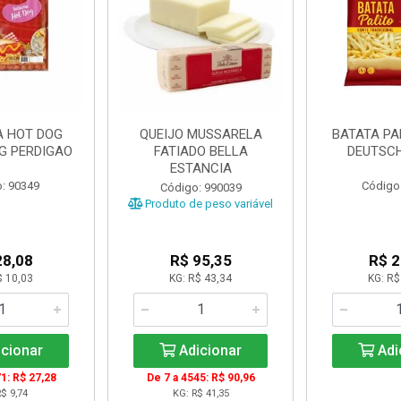
A HOT DOG
QUEIJO MUSSARELA
BATATA PA
KG PERDIGAO
FATIADO BELLA
DEUTSCH
ESTANCIA
: 90349
Código
Código: 990039
Produto de peso variável
28,08
R$ 95,35
R$ 2
$ 10,03
KG: R$ 43,34
KG: R$
cionar
Adicionar
Adi
1: R$ 27,28
De 7 a 4545: R$ 90,96
$ 9,74
KG: R$ 41,35