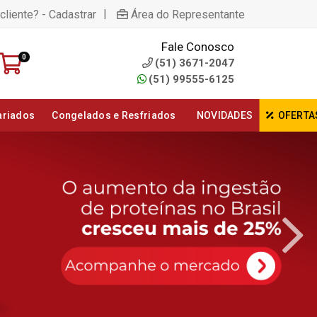
|
cliente? - Cadastrar
Área do Representante
Fale Conosco
0
(51) 3671-2047
(51) 99555-6125
ariados
Congelados e Resfriados
NOVIDADES
OFERTA