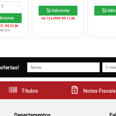
Adicionar
Adic
icionar
De 12 a 9999: R$ 11,38
571: R$ 27,28
 R$ 9,74
ofertas!
Títulos
Notas Fiscais
Departamentos
Fa