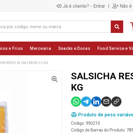
|
Já é cliente? - Entrar
Não é 
nios e Frios
Mercearia
Snacks e Doces
Food Service e V
CHA RESFR 26 CM LEBON 2,5 KG
SALSICHA RES
KG
Produto de peso variáve
Código: 990210
Código de Barras do Produto: 7