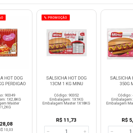
ÃO
% PROMOÇÃO
HA HOT DOG
SALSICHA HOT DOG
SALSICHA 
 KG PERDIGAO
13CM 1 KG MINU
350G 
o: 90349
Código: 90352
Código:
em: 1X2,8KG
Embalagem: 1X1KG
Embalagem:
gem Master
Embalagem Master 1X18KG
Embalagem Ma
11,2KG
R$ 11,73
R$ 5
 28,08
R$ 10,03