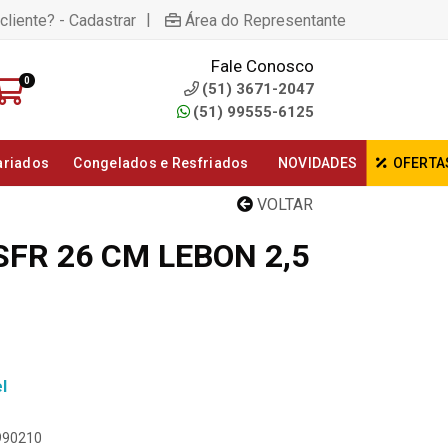
|
cliente? - Cadastrar
Área do Representante
Fale Conosco
0
(51) 3671-2047
(51) 99555-6125
ariados
Congelados e Resfriados
NOVIDADES
OFERTA
VOLTAR
FR 26 CM LEBON 2,5
l
8990210