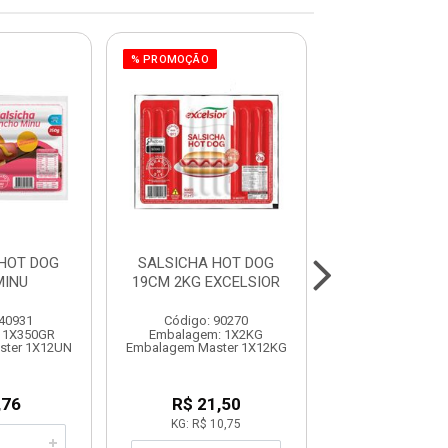
% PROMOÇÃO
HOT DOG
SALSICHA HOT DOG
SALSICHA CON
MINU
19CM 2KG EXCELSIOR
CORADA 4KG 
 40931
Código: 90270
Código: 90
 1X350GR
Embalagem: 1X2KG
Embalagem: 
ster 1X12UN
Embalagem Master 1X12KG
Embalagem Mast
,76
R$ 21,50
R$ 35,9
KG: R$ 10,75
KG: R$ 8,9