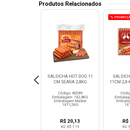
Produtos Relacionados
% PROMOÇ
CHA CONG 11CM
SALSICHA HOT DOG 11
SALSIC
DA 4KG LEBON
CM SEARA 2,8KG
11CM 2,8
digo: 90290
Código: 80289
Códig
lagem: 1X4KG
Embalagem: 1X2,8KG
Embalag
em Master 16 UN
Embalagem Master
Embala
1X11,2KG
1X
R$ 35,96
R$ 20,13
R$
KG: R$ 8,99
KG: R$ 7,19
KG: 