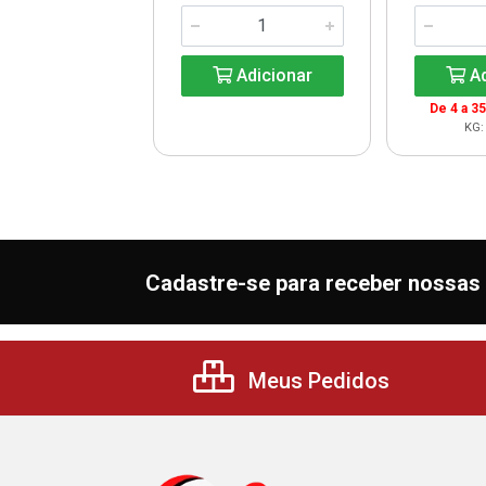
Adicionar
Adicionar
Ad
De 4 a 3
KG:
Cadastre-se para receber nossas 
Meus Pedidos