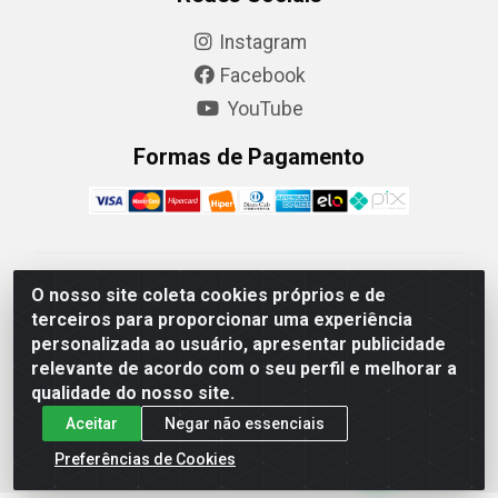
Instagram
Facebook
YouTube
Formas de Pagamento
Camaquã Distribuidora Ltda - Avenida Conego Luiz W
O nosso site coleta cookies próprios e de
Hanquet, 1001 - Parque Residencial do Arroio Duro,
terceiros para proporcionar uma experiência
Camaquã/RS - CEP 96.789-102 - CNPJ
personalizada ao usuário, apresentar publicidade
07.061.124/0001-26
relevante de acordo com o seu perfil e melhorar a
qualidade do nosso site.
Aceitar
Negar não essenciais
Preferências de Cookies