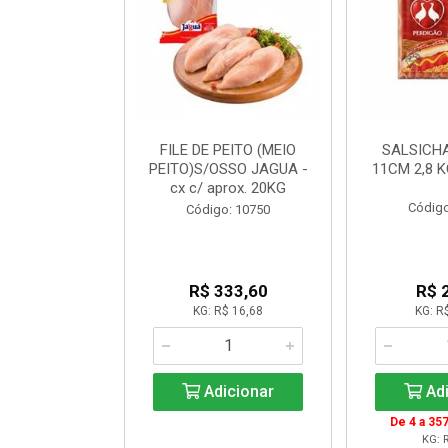
OIDA CONG
FILE DE PEITO (MEIO
SALSICH
ALLEGARO
PEITO)S/OSSO JAGUA -
11CM 2,8 
cx c/ aprox. 20KG
o: 20065
Código
Código: 10750
$ 18,12
R$ 333,60
R$ 
R$ 16,99
KG: R$ 16,68
KG: R
icionar
Adicionar
Adi
999: R$ 16,51
De 4 a 357
KG: R