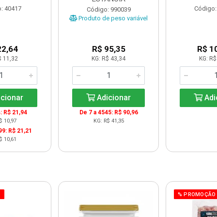
: 40417
Código:
Código: 990039
Produto de peso variável
22,64
R$ 95,35
R$ 1
$ 11,32
KG: R$ 43,34
KG: R$
cionar
Adicionar
Adi
: R$ 21,94
De 7 a 4545: R$ 90,96
$ 10,97
KG: R$ 41,35
99: R$ 21,21
$ 10,61
O
% PROMOÇÃO