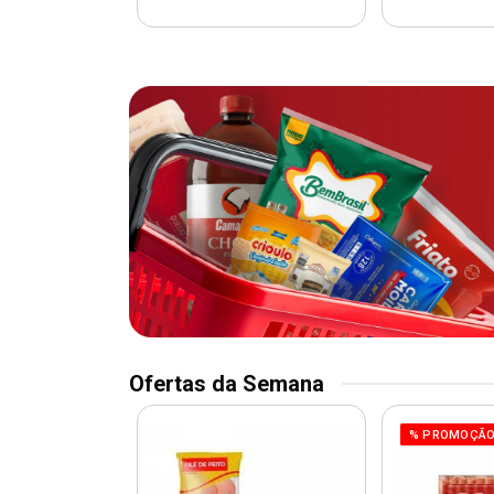
Ofertas da Semana
O
% PROMOÇÃ