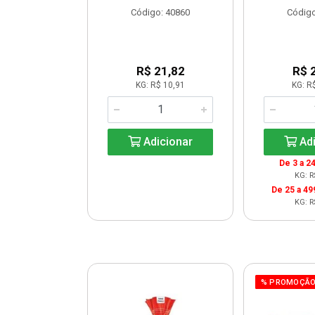
o: 30263
Código: 40860
Código
 Esgotado
R$ 21,82
R$ 
KG: R$ 10,91
KG: R
ise-me
Adicionar
Adi
De 3 a 24
KG: R
De 25 a 49
KG: R
% PROMOÇÃ