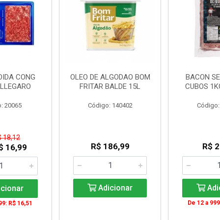
OIDA CONG
OLEO DE ALGODAO BOM
BACON SE
ALLEGARO
FRITAR BALDE 15L
CUBOS 1K
: 20065
Código: 140402
Código:
$ 18,12
R$ 186,99
R$ 2
$ 16,99
Adicionar
Adi
cionar
De 12 a 999
99: R$ 16,51