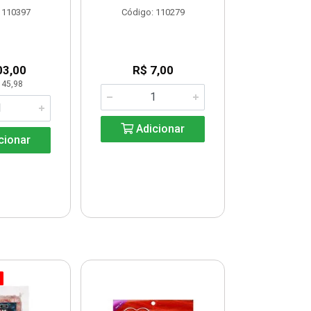
 110397
Código: 110279
Código:
03,00
R$ 7,00
R$ 33
 45,98
KG: R$ 
Adicionar
cionar
Adic
% PROMOÇÃO