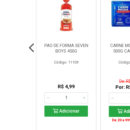
INTEGRAL
PAO DE FORMA SEVEN
CARNE M
NJUBA 1L
BOYS 450G
500G C
: 140336
Código: 11109
Código
 Esgotado
De: R
R$ 4,99
Por: R
ise-me
Adicionar
Adi
De 20 a 99