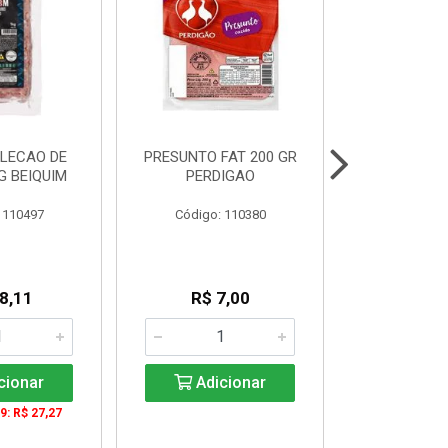
LECAO DE
PRESUNTO FAT 200 GR
SALSICHA
G BEIQUIM
PERDIGAO
11CM 2,8 K
 110497
Código: 110380
Código:
8,11
R$ 7,00
R$ 2
KG: R$ 
cionar
Adicionar
Adic
9: R$ 27,27
De 4 a 3571
KG: R$