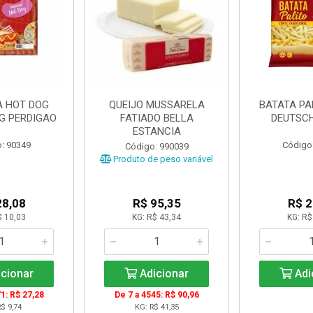
A HOT DOG
QUEIJO MUSSARELA
BATATA PA
KG PERDIGAO
FATIADO BELLA
DEUTSCH
ESTANCIA
: 90349
Código
Código: 990039
Produto de peso variável
28,08
R$ 95,35
R$ 2
$ 10,03
KG: R$ 43,34
KG: R$
cionar
Adicionar
Adi
1: R$ 27,28
De 7 a 4545: R$ 90,96
$ 9,74
KG: R$ 41,35