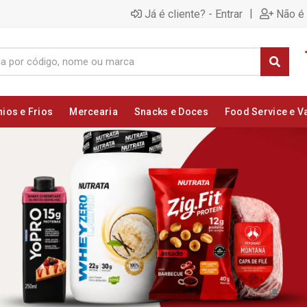
|
Já é cliente? - Entrar
Não é 
nios e Frios
Mercearia
Snacks e Doces
Food Service e V