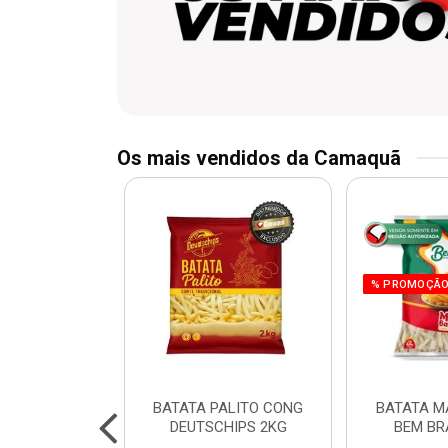
Os mais vendidos da Camaquã
% PROMOÇÃ
 CHURRASCO
BATATA PALITO CONG
BATATA M
N 800G
DEUTSCHIPS 2KG
BEM BR