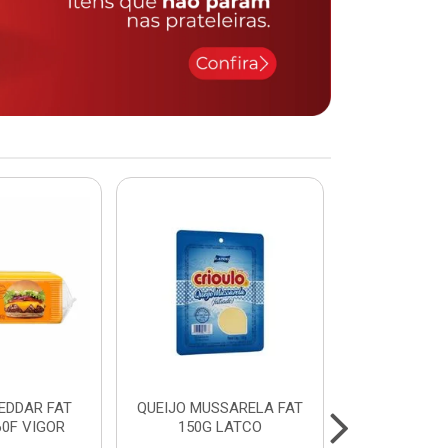
EDDAR FAT
QUEIJO MUSSARELA FAT
FILE DE PE
60F VIGOR
150G LATCO
PEITO)S/OS
cx c/ apr