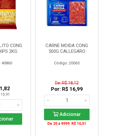
LITO CONG
CARNE MOIDA CONG
FILE DE PE
IPS 2KG
500G CALLEGARO
PEITO)S/OS
cx c/ apr
: 40860
Código: 20065
Código:
De: R$ 18,12
1,82
R$ 33
Por: R$ 16,99
 10,91
KG: R$ 
Adicionar
cionar
Adic
De 20 a 9999: R$ 16,51