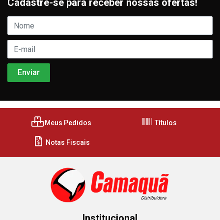
Cadastre-se para receber nossas ofertas!
Meus Pedidos
Títulos
Notas Fiscais
Institucional